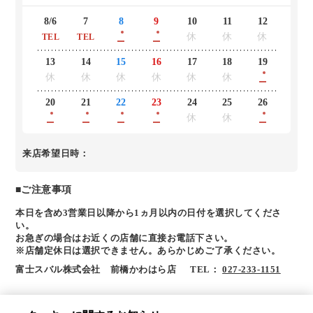
入力が途中のようです
本当にページから離れますか？
8/6
7
8
9
10
11
12
休
休
休
TEL
TEL
13
14
15
16
17
18
19
休
休
休
休
休
休
20
21
22
23
24
25
26
休
休
来店希望日時：
■ご注意事項
本日を含め3営業日以降から1ヵ月以内の日付を選択してくださ
い。
お急ぎの場合はお近くの店舗に直接お電話下さい。
※店舗定休日は選択できません。あらかじめご了承ください。
富士スバル株式会社 前橋かわはら店
TEL：
027-233-1151