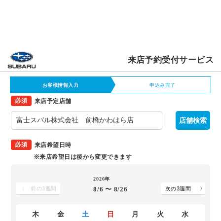
来店予約受付サービス
お客様情報入力
申込み完了
来店予定店舗
店舗検索
来店希望日時
来店希望日は後から変更できます
2026年
8/6
〜
8/26
木
金
土
日
月
火
水